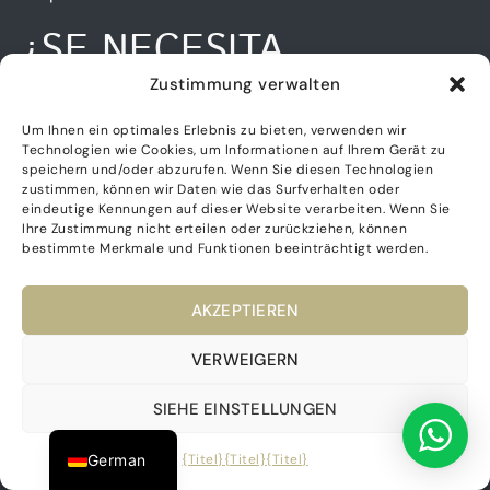
¿SE NECESITA
EMPADRONAMIENTO
Zustimmung verwalten
Um Ihnen ein optimales Erlebnis zu bieten, verwenden wir
PARA EL NIE?
Technologien wie Cookies, um Informationen auf Ihrem Gerät zu
speichern und/oder abzurufen. Wenn Sie diesen Technologien
zustimmen, können wir Daten wie das Surfverhalten oder
En general no es obligatorio estar empadronado en
eindeutige Kennungen auf dieser Website verarbeiten. Wenn Sie
Ihre Zustimmung nicht erteilen oder zurückziehen, können
un municipio para solicitar el NIE. El requisito
bestimmte Merkmale und Funktionen beeinträchtigt werden.
principal es demostrar los motivos (económicos o
sociales) y tener la documentación requerida. No
AKZEPTIEREN
Dutch
obstante, en algunas oficinas de extranjería pueden
pedir un justificante de domicilio para completar la
French
VERWEIGERN
solicitud. Eso varía por provincia. En caso de duda,
English
consulta primero a dicha oficina de Extranjería.
SIEHE EINSTELLUNGEN
Spanish
Por precaución, recomendamos contar con el
German
{Titel}
{Titel}
{Titel}
certificado de empadronamiento en el caso de