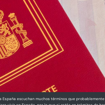
ir a España escuchan muchos términos que probablemente n
era vivir en España, por lo que si estás en trámites de h