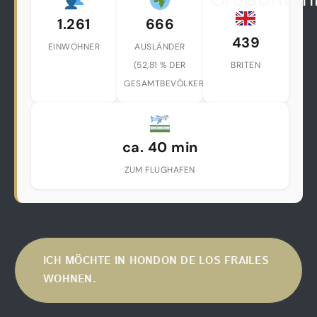
1.261
666
439
EINWOHNER
AUSLÄNDER
(52,81 % DER
BRITEN
GESAMTBEVÖLKERUNG)
ca. 40 min
ZUM FLUGHAFEN
ICH MÖCHTE IN HONDON DE LOS FRAILES
WOHNEN.