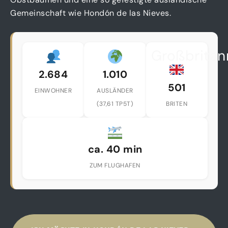
Gemeinschaft wie Hondón de las Nieves.
Großbritan
2.684
1.010
501
EINWOHNER
AUSLÄNDER
(37,61 TP5T)
BRITEN
ca. 40 min
ZUM FLUGHAFEN