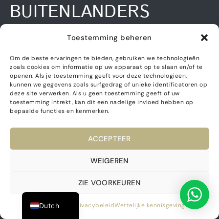
BUITENLANDERS
KOPEN DE MEESTE
Toestemming beheren
WONINGEN IN SPANJE?
Om de beste ervaringen te bieden, gebruiken we technologieën
zoals cookies om informatie op uw apparaat op te slaan en/of te
openen. Als je toestemming geeft voor deze technologieën,
Volgens de meest recente statistieken over het
kunnen we gegevens zoals surfgedrag of unieke identificatoren op
eerste kwartaal van 2025 vormden de Britten de
deze site verwerken. Als u geen toestemming geeft of uw
toestemming intrekt, kan dit een nadelige invloed hebben op
grootste groep kopers in Spanje, met een aandeel
bepaalde functies en kenmerken.
van 8,21%, gevolgd door de Duitsers met 6,41% en
de Nederlanders met 6,1%.
ACCEPTEER
German
IS ER EEN 100%-
French
WEIGEREN
BELASTING VOOR
English
ZIE VOORKEUREN
Spanish
BUITENLANDERS DIE
Dutch
Cookiebeleid
Privacybeleid
Wettelijke kennisgeving