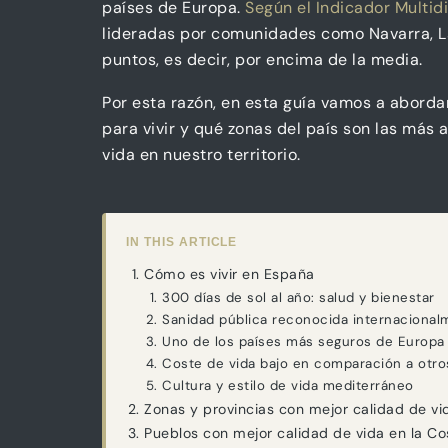
países de Europa.
Según el Indicador Multid
lideradas por comunidades como Navarra, La
puntos, es decir, por encima de la media.
Por esta razón, en esta guía vamos a aborda
para vivir y qué zonas del país son las má
vida en nuestro territorio.
IN THIS ARTICLE
Cómo es vivir en España
300 días de sol al año: salud y bienestar
Sanidad pública reconocida internacional
Uno de los países más seguros de Europa
Coste de vida bajo en comparación a otro
Cultura y estilo de vida mediterráneo
Zonas y provincias con mejor calidad de v
Pueblos con mejor calidad de vida en la Co